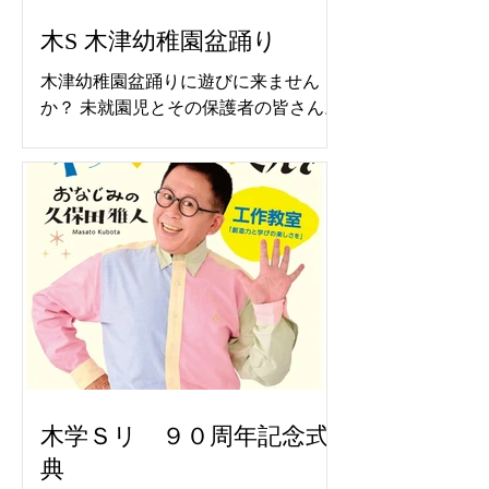
木S 木津幼稚園盆踊り
木津幼稚園盆踊りに遊びに来ません
か？ 未就園児とその保護者の皆さん。
本物の太鼓で盆踊り 楽しいひと時を
６月８日より予約できます
木学Ｓリ ９０周年記念式
典