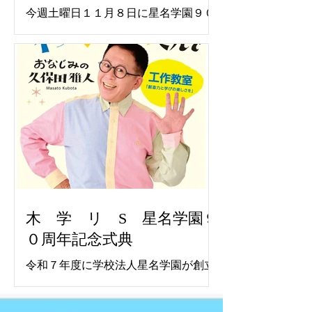
今週土曜日１１月８日に星名学園９０
周年記念式典が行われます。 記念講演
としてわくわくさんでおなじみの久保
田雅人氏に工作ショウを行っていただ
きます。 在園卒園生をはじめ、一般の
方も参加可能ですので是非お越しくだ
さい。 駐車場としてクスリのアオキ浜
北店横の公設駐車場をお借りしてあり
ますのでご利用ください。 位置は以下
の通り
https://maps.app.goo.gl/544mB8xuA7ri
Wr7r5 クスリのアオキ浜北店の駐車場
には停めないようにお願いします。 記
木 学 リ S 星名学園９
念講演中は写真・動画撮影共に禁止で
０周年記念式典
す。ぜひ生の目でご覧ください。
令和７年度に学校法人星名学園が創立
９０周年を迎えました。これを記念し
て来る１１月８日（土）河北台中学校