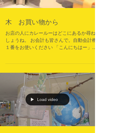
木 お買い物から
お店の人にカレールーはどこにあるか尋ねま
しょうね。 お会計も皆さんで。自動会計機
１番をお使いください 「こんにちはー」
「こんにちは、あらお買い物かいね、偉いね
ー」 自分たちで収穫したお野菜は格別で
す。ピーマンの塩昆布和えが一番最初になく
なりました 煙だけじゃないぞー
Load video