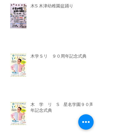
2
/
3
木S 木津幼稚園盆踊り
木学Ｓリ ９０周年記念式典
木 学 リ S 星名学園９０周
年記念式典