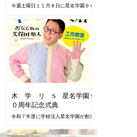
今週土曜日１１月８日に星名学園９０
周年記念式典が行われます。 記念講演
としてわくわくさんでおなじみの久保
田雅人氏に工作ショウを行っていただ
きます。 在園卒園生をはじめ、一般の
方も参加可能ですので是非お越しくだ
さい。 駐車場としてクスリのアオキ浜
北店横の公設駐車場をお借りしてあり
ますのでご利用ください。 位置は以下
の通り
https://maps.app.goo.gl/544mB8xuA7ri
Wr7r5 クスリのアオキ浜北店の駐車場
には停めないようにお願いします。 記
木 学 リ S 星名学園９
念講演中は写真・動画撮影共に禁止で
０周年記念式典
す。ぜひ生の目でご覧ください。
令和７年度に学校法人星名学園が創立
９０周年を迎えました。これを記念し
て来る１１月８日（土）河北台中学校