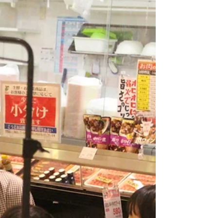
講堂にて記念式典・記念講演を行いま
す。 式典は午前９時半より。記念講演
講師にはわくわくさんでおなじみ久保
田雅人氏を講師に「創造力と学びの楽
しさを」を演目に工作教室を行って
い...