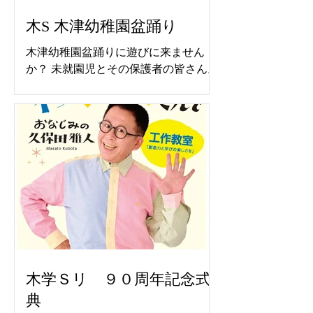
木S 木津幼稚園盆踊り
木津幼稚園盆踊りに遊びに来ません
か？ 未就園児とその保護者の皆さん。
本物の太鼓で盆踊り 楽しいひと時を
６月８日より予約できます
木学Ｓリ ９０周年記念式
典