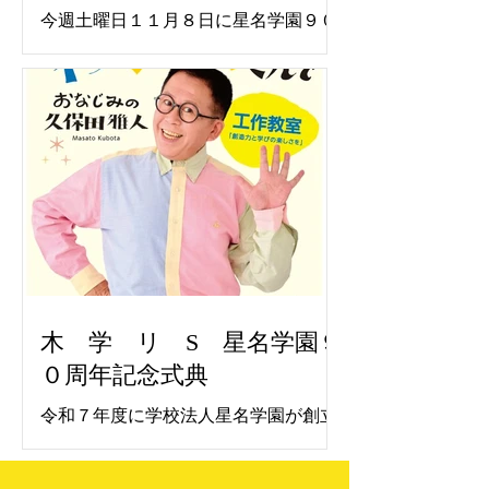
今週土曜日１１月８日に星名学園９０
周年記念式典が行われます。 記念講演
としてわくわくさんでおなじみの久保
田雅人氏に工作ショウを行っていただ
きます。 在園卒園生をはじめ、一般の
方も参加可能ですので是非お越しくだ
さい。 駐車場としてクスリのアオキ浜
北店横の公設駐車場をお借りしてあり
ますのでご利用ください。 位置は以下
の通り
https://maps.app.goo.gl/544mB8xuA7ri
Wr7r5 クスリのアオキ浜北店の駐車場
には停めないようにお願いします。 記
木 学 リ S 星名学園９
念講演中は写真・動画撮影共に禁止で
０周年記念式典
す。ぜひ生の目でご覧ください。
令和７年度に学校法人星名学園が創立
９０周年を迎えました。これを記念し
て来る１１月８日（土）河北台中学校