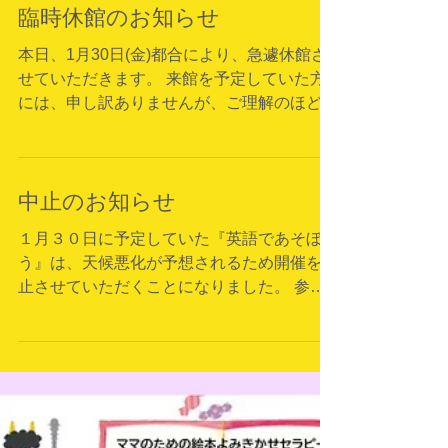
講堂にて記念式典・記念講演を行いま
臨時休館のお知らせ
す。 式典は午前９時半より。記念講演
講師にはわくわくさんでおなじみ久保
本日、1月30日(金)都合により、急遽休館さ
田雅人氏を講師に「創造力と学びの楽
せていただきます。 来館を予定していた方
しさを」を演目に工作教室を行って
には、申し訳ありませんが、ご理解のほどよ
い...
ろしくお願いいたします。 来週は通常通り
開館を予定しておりますので、また遊びに来
てください。お待ちしております。
中止のお知らせ
１月３０日に予定していた『英語であそぼ
う』は、天候悪化が予想されるため開催を中
止させていただくことになりました。 参加
を考えておられた皆様には、申し訳ありませ
んが、何卒ご理解のほどよろしくお願い致し
ます。 次回の『英語であそぼう』は、２月
６日(金)11:00～11:15です。お待ちしており
ます。