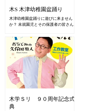
木S 木津幼稚園盆踊り
木津幼稚園盆踊りに遊びに来ません
か？ 未就園児とその保護者の皆さん。
本物の太鼓で盆踊り 楽しいひと時を
６月８日より予約できます
木学Ｓリ ９０周年記念式
典