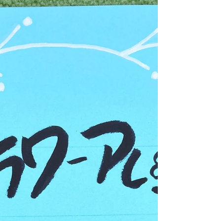
講堂にて記念式典・記念講演を行いま
す。 式典は午前９時半より。記念講演
講師にはわくわくさんでおなじみ久保
田雅人氏を講師に「創造力と学びの楽
しさを」を演目に工作教室を行って
い...