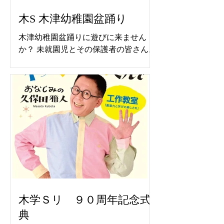
木S 木津幼稚園盆踊り
木津幼稚園盆踊りに遊びに来ません
か？ 未就園児とその保護者の皆さん。
本物の太鼓で盆踊り 楽しいひと時を
６月８日より予約できます
木学Ｓリ ９０周年記念式
典