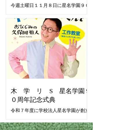
今週土曜日１１月８日に星名学園９０
周年記念式典が行われます。 記念講演
としてわくわくさんでおなじみの久保
田雅人氏に工作ショウを行っていただ
きます。 在園卒園生をはじめ、一般の
方も参加可能ですので是非お越しくだ
さい。 駐車場としてクスリのアオキ浜
北店横の公設駐車場をお借りしてあり
ますのでご利用ください。 位置は以下
の通り
https://maps.app.goo.gl/544mB8xuA7ri
Wr7r5 クスリのアオキ浜北店の駐車場
には停めないようにお願いします。 記
木 学 リ S 星名学園９
念講演中は写真・動画撮影共に禁止で
０周年記念式典
す。ぜひ生の目でご覧ください。
令和７年度に学校法人星名学園が創立
９０周年を迎えました。これを記念し
て来る１１月８日（土）河北台中学校