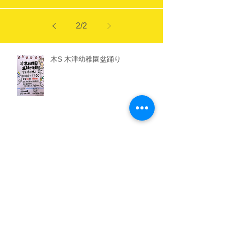
S Smileだより４月号
2
/
2
木S 木津幼稚園盆踊り
木学Ｓリ ９０周年記念式典