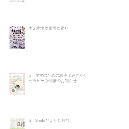
木S 木津幼稚園盆踊り
S ママのための絵本よみきかせ
セラピーⓇ開催のお知らせ
S Smileだより５月号