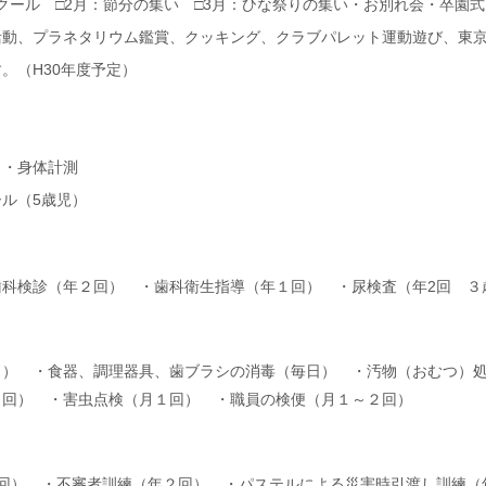
スクール □2月：節分の集い □3月：ひな祭りの集い・お別れ会・卒園式
活動、プラネタリウム鑑賞、クッキング、クラブパレット運動遊び、東
。（H30年度予定）
・身体計測
ル（5歳児）
歯科検診（年２回） ・歯科衛生指導（年１回） ・尿検査（年2回 ３
日） ・食器、調理器具、歯ブラシの消毒（毎日） ・汚物（おむつ）
３回） ・害虫点検（月１回） ・職員の検便（月１～２回）
1回） ・不審者訓練（年２回） ・パステルによる災害時引渡し訓練（