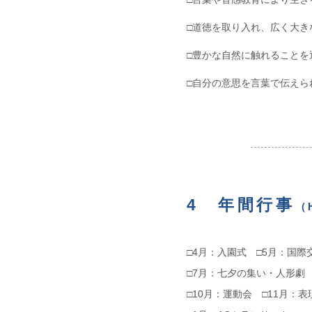
□道徳を取り入れ、広く大き
□豊かな自然に触れることを
□自分の意思を言葉で伝えら
4 年間行事
（
□4月：入園式 □5月：国
□7月：七夕の集い・人形劇
□10月：運動会 □11月：