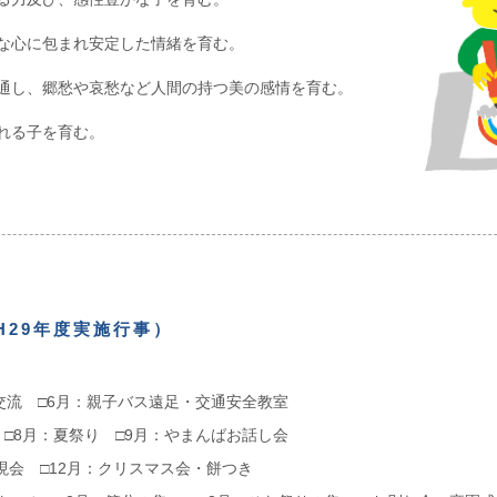
な心に包まれ安定した情緒を育む。
通し、郷愁や哀愁など人間の持つ美の感情を育む。
れる子を育む。
H29年度実施行事）
際交流 □6月：親子バス遠足・交通安全教室
 □8月：夏祭り □9月：やまんばお話し会
表現会 □12月：クリスマス会・餅つき