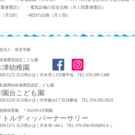
回業者委託） ・電気設備の安全点検（月１回業者委託）
（月1回） ・AEDの点検（月１回）
学校法人 星名学園
保連携型認定こども園
木津幼稚園
929-1171 石川県かほく市木津ニ132番甲地 TEL 076-285-1388
私連携幼保連携型認定こども園
学園台こども園
929-1210 石川県かほく市学園台5丁目18番地 TEL 076-281-0515
規模保育園 ＊2022年4月開園
リトルディッパーナーサリー
929-1171 石川県かほく市木津ハ66-1 TEL 076-256-0035(R4.4~）