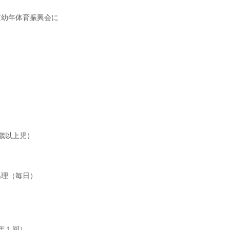
京幼年体育振興会に
歳以上児）
処理（毎日）
年１回）