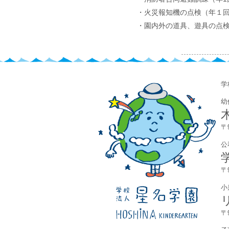
・火災報知機の点検（年１
・園内外の道具、遊具の点検
​
幼
〒
公
〒
小
〒