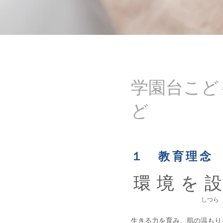
​学園台こ
ど
１ 教育理念
環境を
​しつら
生きる力を育み、肌の温もり