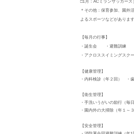
□1月：ACミランサッカー
＊その他：保育参加、園外
よるスポーツなどがあります
【毎月の行事】
・誕生会 ・避難訓練 
・アクロススイミングスクー
【健康管理】
・内科検診（年２回） ・
【衛生管理】
・手洗いうがいの励行（毎
・園内外の大掃除（年１～
【安全管理】
・消防署合同避難訓練（年