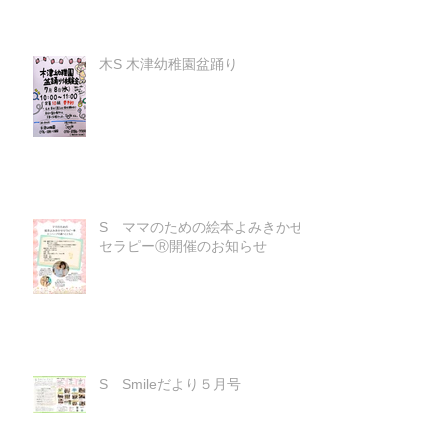
木S 木津幼稚園盆踊り
S ママのための絵本よみきかせ
セラピーⓇ開催のお知らせ
S Smileだより５月号