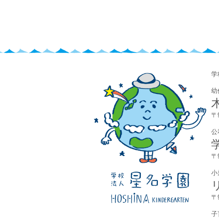
​
幼
〒
公
〒
小
〒
子