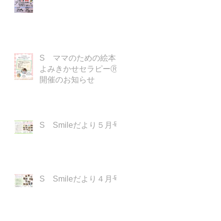
S ママのための絵本
よみきかせセラピーⓇ
開催のお知らせ
S Smileだより５月号
S Smileだより４月号