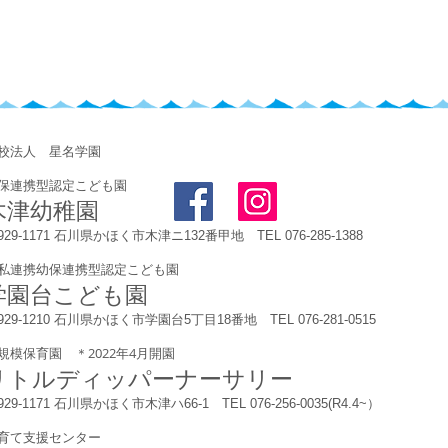
学校法人 星名学園
保連携型認定こども園
木津幼稚園
929-1171 石川県かほく市木津ニ132番甲地 TEL 076-285-1388
私連携幼保連携型認定こども園
学園台こども園
929-1210 石川県かほく市学園台5丁目18番地 TEL 076-281-0515
規模保育園 ＊2022年4月開園
リトルディッパーナーサリー
929-1171 石川県かほく市木津ハ66-1 TEL 076-256-0035(R4.4~）
育て支援センター