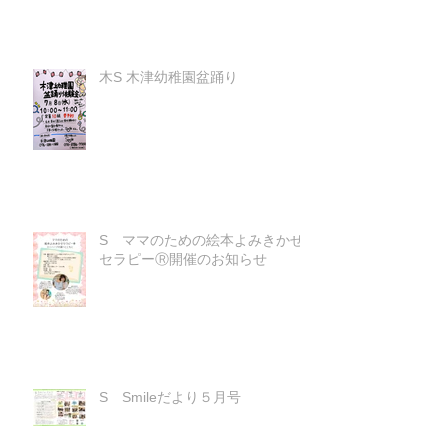
木S 木津幼稚園盆踊り
S ママのための絵本よみきかせ
セラピーⓇ開催のお知らせ
S Smileだより５月号