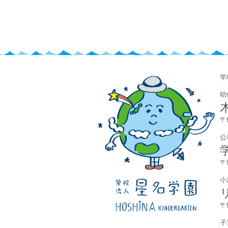
​
幼
〒
公
〒
小
〒
子