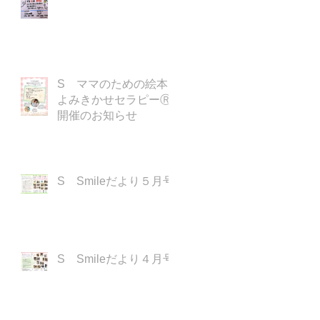
S ママのための絵本
よみきかせセラピーⓇ
開催のお知らせ
S Smileだより５月号
S Smileだより４月号