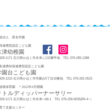
学校法人 星名学園
保連携型認定こども園
木津幼稚園
929-1171 石川県かほく市木津ニ132番甲地 TEL 076-285-1388
私連携幼保連携型認定こども園
学園台こども園
929-1210 石川県かほく市学園台5丁目18番地 TEL 076-281-0515
規模保育園 ＊2022年4月開園
リトルディッパーナーサリー
929-1171 石川県かほく市木津ハ66-1 TEL 076-256-0035(R4.4~）
育て支援センター