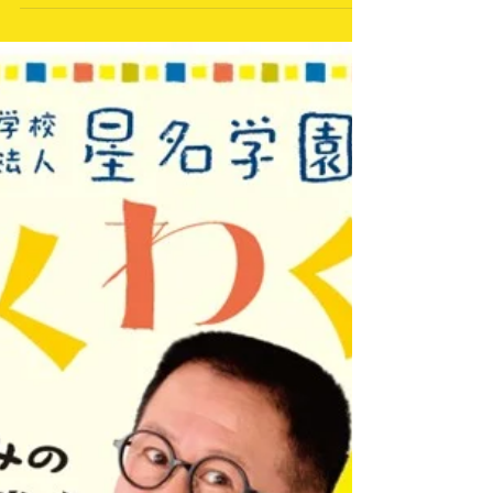
ョウを行っていただきます。 在園卒園生を
はじめ、一般の方も参加可能ですので是非お
越しください。 駐車場としてクスリのアオ
キ浜北店横の公設駐車場をお借りしてありま
すのでご利用ください。 位置は以下の通り
https://maps.app.goo.gl/544mB8xuA7riWr7r5
クスリのアオキ浜北店の駐車場には停めない
ようにお願いします。 記念講演中は写真・
動画撮影共に禁止です。ぜひ生の目でご覧く
ださい。