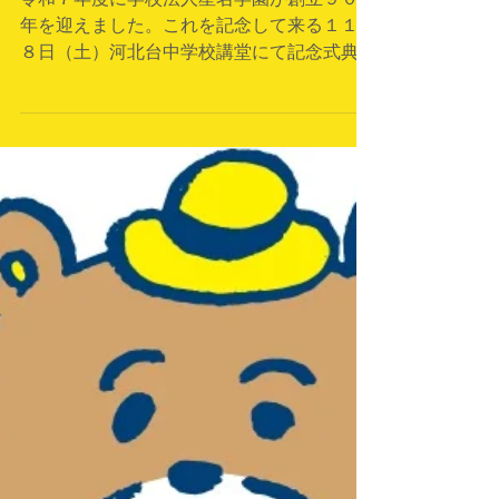
木 学 リ S 星名学園９０
周年記念式典
令和７年度に学校法人星名学園が創立９０周
年を迎えました。これを記念して来る１１月
８日（土）河北台中学校講堂にて記念式典・
記念講演を行います。 式典は午前９時半よ
り。記念講演講師にはわくわくさんでおなじ
み久保田雅人氏を講師に「創造力と学びの楽
しさを」を演目に工作教室を行ってい...