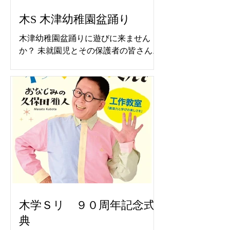
木S 木津幼稚園盆踊り
木津幼稚園盆踊りに遊びに来ません
か？ 未就園児とその保護者の皆さん。
本物の太鼓で盆踊り 楽しいひと時を
６月８日より予約できます
木学Ｓリ ９０周年記念式
典