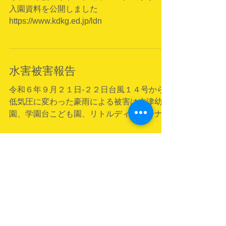
LD リトルディッパー入園資
料公開しました
令和８年度のリトルディッパーナーサリーの
入園資料を公開しました
https://www.kdkg.ed.jp/ldn
水害被害報告
令和６年９月２１日-２２日台風１４号から
低気圧に変わった豪雨による被害は木津幼稚
園、学園台こども園、リトルディッパーナー
サリー３園、smeil１施設 全てにおいて吹
き込み程度しかありません。火曜日からの元
気な登園をお待ちしています。