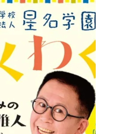
講堂にて記念式典・記念講演を行いま
す。 式典は午前９時半より。記念講演
講師にはわくわくさんでおなじみ久保
田雅人氏を講師に「創造力と学びの楽
しさを」を演目に工作教室を行って
い...