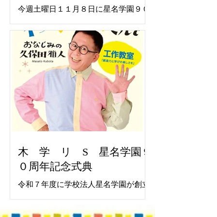
今週土曜日１１月８日に星名学園９０
周年記念式典が行われます。 記念講演
としてわくわくさんでおなじみの久保
田雅人氏に工作ショウを行っていただ
きます。 在園卒園生をはじめ、一般の
方も参加可能ですので是非お越しくだ
さい。 駐車場としてクスリのアオキ浜
北店横の公設駐車場をお借りしてあり
ますのでご利用ください。 位置は以下
の通り
https://maps.app.goo.gl/544mB8xuA7ri
Wr7r5 クスリのアオキ浜北店の駐車場
には停めないようにお願いします。 記
木 学 リ S 星名学園９
念講演中は写真・動画撮影共に禁止で
０周年記念式典
す。ぜひ生の目でご覧ください。
令和７年度に学校法人星名学園が創立
９０周年を迎えました。これを記念し
て来る１１月８日（土）河北台中学校