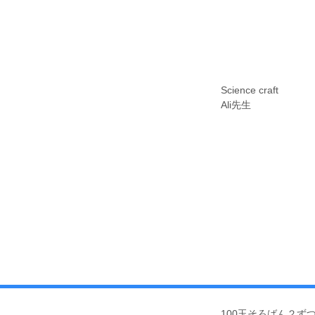
Science craft
Ali先生
​100玉そろばん２ず