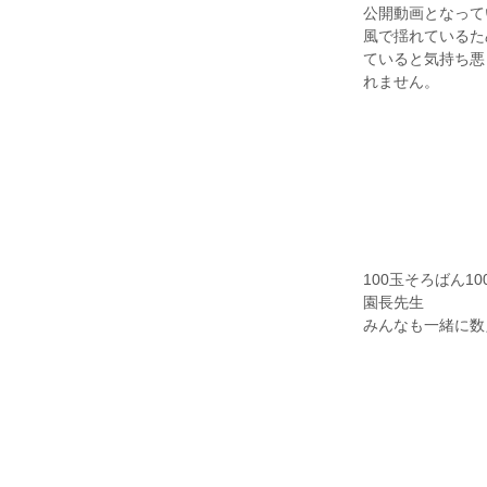
公開動画となって
​風で揺れている
ていると気持ち悪
れません。
100玉そろばん1
​園長先生
​みんなも一緒に