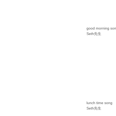
good morning so
Seth先生
lunch time song
Seth先生