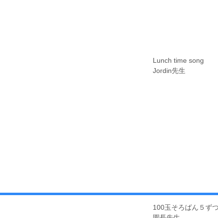
Lunch time song
Jordin先生
100玉そろばん５ず
​園長先生