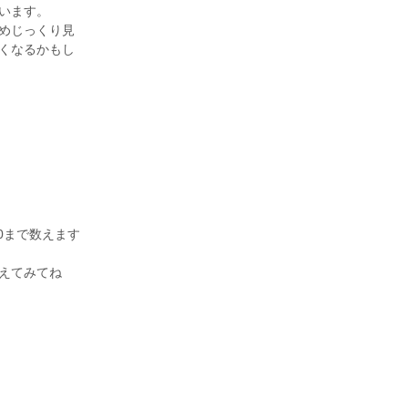
います。
ためじっくり見
くなるかもし
00まで数えます
数えてみてね