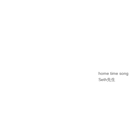
home time song
Seth先生